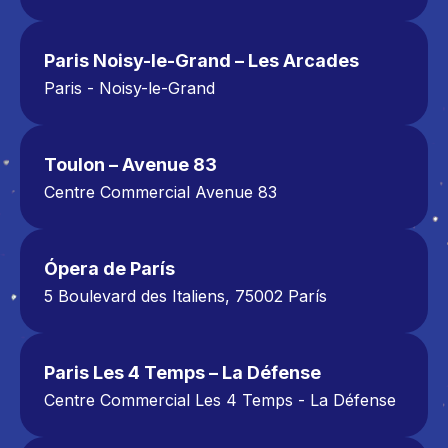
Paris - Parc Valvert
Sainte Geneviève des Bois.
Paris Noisy-le-Grand – Les Arcades
Le Plessis-Paté (91)
Paris - Noisy-le-Grand
Centre Commercial Les Arcades Noisy-le-
Grand
234 Bd du Mont d’Est,
Toulon – Avenue 83
93160 Noisy-le-Grand
Centre Commercial Avenue 83
01 85 19 00 90
300 Avenue de l'Université
83160 La Valette-du-Var
04 22 38 10 10
Ópera de París
5 Boulevard des Italiens, 75002 París
Metro Richelieu-Drouot, líneas 8 y 9
01 40 13 08 08
Paris Les 4 Temps – La Défense
Centre Commercial Les 4 Temps - La Défense
15 Parvis de La Défense, 92092 Puteaux
Tél : 01 57 98 54 54