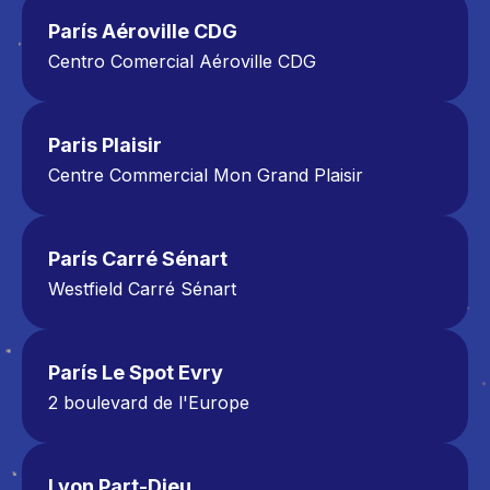
París Aéroville CDG
Centro Comercial Aéroville CDG
Zona Africa Lodge (Zona Amarilla)
30 Rue des Buissons, 95700 Roissy-en-France
Teléfono: 01 48 16 16 16
Paris Plaisir
Centre Commercial Mon Grand Plaisir
1170 Av. de Saint-Germain, 78370 Plaisir
Tél : 01 82 20 01 61
París Carré Sénart
Westfield Carré Sénart
Niveau RDC Porte 4
3 allée du Préambule, 77127 Lieusaint
01 86 79 01 00
París Le Spot Evry
2 boulevard de l'Europe
91000 Evry 2
Centre commercial Le Spot Evry
01 85 29 01 02
Lyon Part-Dieu