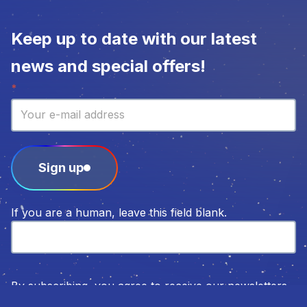
Keep up to date with our latest
news and special offers!
Newsletter
*
Sign up
If you are a human, leave this field blank.
By subscribing, you agree to receive our newsletters.
For more information, please consult our Privacy