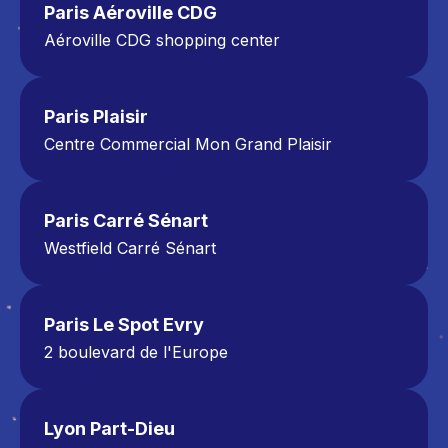
Paris Aéroville CDG
Aéroville CDG shopping center
Africa Lodge Zone (Zone Jaune)
30 Rue des Buissons, 95700 Roissy-en-France
Tel: 01 48 16 16 16
Paris Plaisir
Centre Commercial Mon Grand Plaisir
1170 Av. de Saint-Germain, 78370 Plaisir
Tél : 01 82 20 01 61
Paris Carré Sénart
Westfield Carré Sénart
Niveau RDC Porte 4
3 allée du Préambule, 77127 Lieusaint
01 86 79 01 00
Paris Le Spot Evry
2 boulevard de l'Europe
91000 Evry 2
Centre commercial Le Spot Evry
01 85 29 01 02
Lyon Part-Dieu