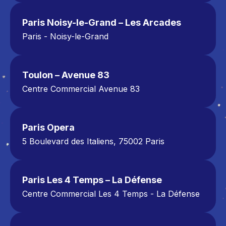
Paris - Parc Valvert
Sainte Geneviève des Bois.
Paris Noisy-le-Grand – Les Arcades
Le Plessis-Paté (91)
Paris - Noisy-le-Grand
Centre Commercial Les Arcades Noisy-le-
Grand
234 Bd du Mont d’Est,
Toulon – Avenue 83
93160 Noisy-le-Grand
Centre Commercial Avenue 83
01 85 19 00 90
300 Avenue de l'Université
83160 La Valette-du-Var
04 22 38 10 10
Paris Opera
5 Boulevard des Italiens, 75002 Paris
Metro Richelieu-Drouot, lines 8 and 9
01 40 13 08 08
Paris Les 4 Temps – La Défense
Centre Commercial Les 4 Temps - La Défense
15 Parvis de La Défense, 92092 Puteaux
Tél : 01 57 98 54 54