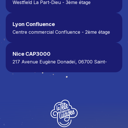
Westfield La Part-Dieu - 3ème étage
17 rue du Dr Bouchut
69003 Lyon
04 81 49 62 62
Lyon Confluence
Centre commercial Confluence - 2ème étage
112 Cours Charlemagne, 69002 Lyon
04 72 11 41 15
Nice CAP3000
217 Avenue Eugène Donadeï, 06700 Saint-
Laurent-du-Var
CAP3000 Shopping Center
Zone Extension - CORSO
Level 2 Boutique 246
04 83 56 04 20