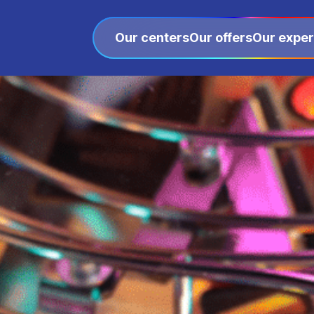
Our centers
Our offers
Our exper