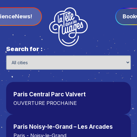
ience
News!
Book
Search for :
Paris Central Parc Valvert
OUVERTURE PROCHAINE
Paris - Parc Valvert
Sainte Geneviève des Bois.
Paris Noisy-le-Grand – Les Arcades
Le Plessis-Paté (91)
Paris - Noisy-le-Grand