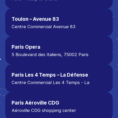
Centre Commercial Les Arcades Noisy-le-
Grand
234 Bd du Mont d’Est,
Toulon – Avenue 83
93160 Noisy-le-Grand
Centre Commercial Avenue 83
01 85 19 00 90
300 Avenue de l'Université
83160 La Valette-du-Var
04 22 38 10 10
Paris Opera
5 Boulevard des Italiens, 75002 Paris
Metro Richelieu-Drouot, lines 8 and 9
01 40 13 08 08
Paris Les 4 Temps – La Défense
Centre Commercial Les 4 Temps - La
Défense
15 Parvis de La Défense, 92092 Puteaux
Tél : 01 57 98 54 54
Paris Aéroville CDG
Aéroville CDG shopping center
Africa Lodge Zone (Zone Jaune)