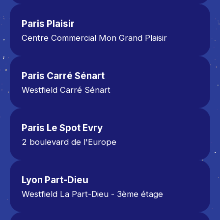
30 Rue des Buissons, 95700 Roissy-en-
France
Paris Plaisir
Tel: 01 48 16 16 16
Centre Commercial Mon Grand Plaisir
1170 Av. de Saint-Germain, 78370 Plaisir
Tél : 01 82 20 01 61
Paris Carré Sénart
Westfield Carré Sénart
Niveau RDC Porte 4
3 allée du Préambule, 77127 Lieusaint
01 86 79 01 00
Paris Le Spot Evry
2 boulevard de l'Europe
91000 Evry 2
Centre commercial Le Spot Evry
01 85 29 01 02
Lyon Part-Dieu
Westfield La Part-Dieu - 3ème étage
17 rue du Dr Bouchut
69003 Lyon