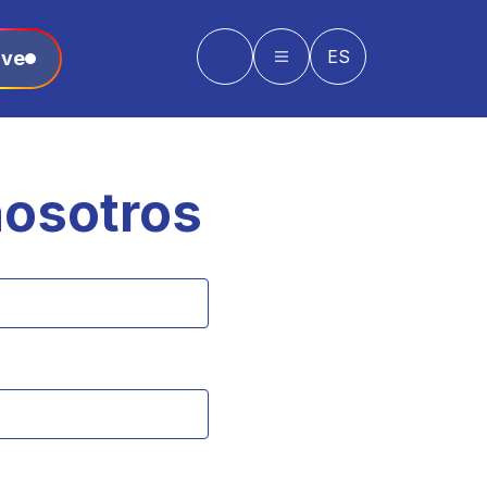
ES
rve
nosotros