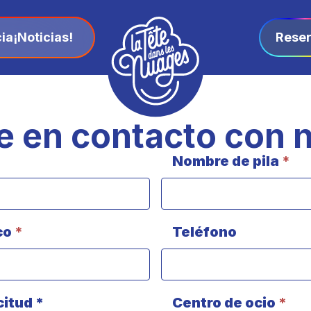
ia
¡Noticias!
Rese
 en contacto con 
Nombre de pila
*
co
*
Teléfono
citud *
Centro de ocio
*