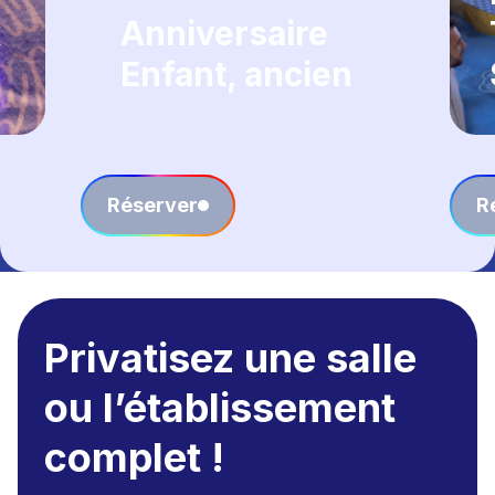
x
Anniversaire
Enfant, ancien
Réserver
R
Privatisez une salle
ou l’établissement
complet !