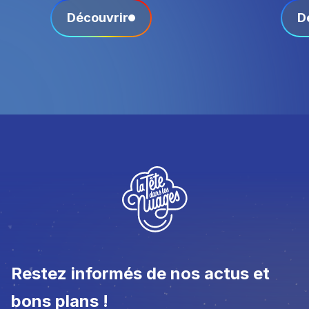
Découvrir
D
Restez informés de nos actus et
bons plans !