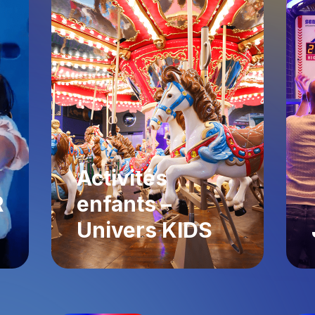
Activités
R
enfants –
Univers KIDS