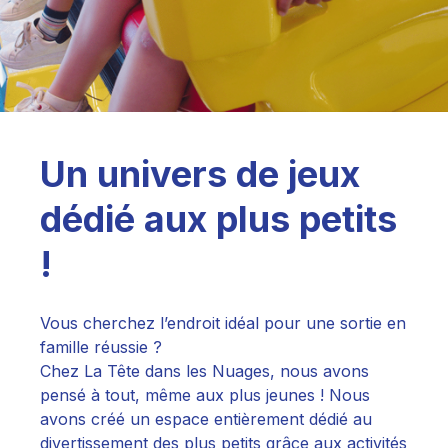
Un univers de jeux
dédié aux plus petits
!
Vous cherchez l’endroit idéal pour une sortie en
famille réussie ?
Chez La Tête dans les Nuages, nous avons
pensé à tout, même aux plus jeunes ! Nous
avons créé un espace entièrement dédié au
divertissement des plus petits grâce aux activités