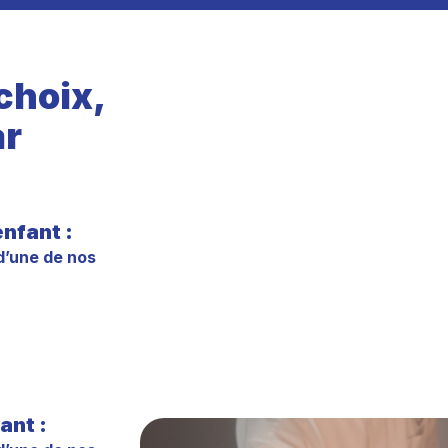
choix,
ar
nfant :
d’une de nos
ant :