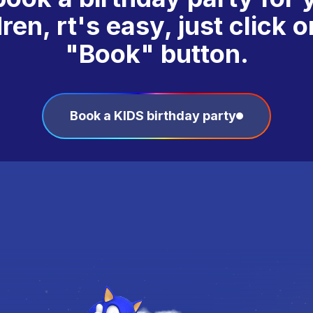
dren, r
t's easy, just click 
"Book" button.
Book a KIDS birthday party