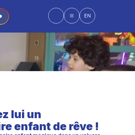
EN
z lui un
re enfant de rêve !