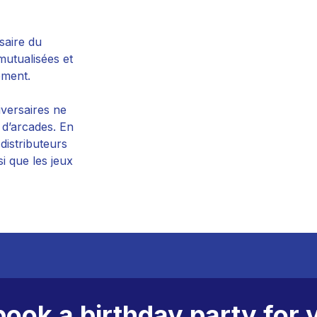
saire du
mutualisées et
ément.
iversaires ne
x d’arcades. En
distributeurs
i que les jeux
book a birthday party for 