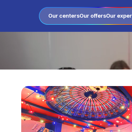
Our centers
Our offers
Our exper