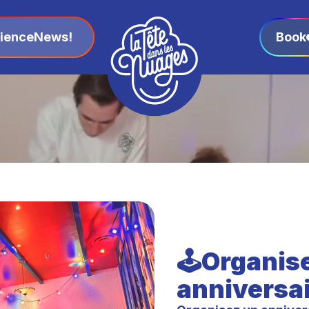
ience
News!
Book
🕹️Organise
anniversai