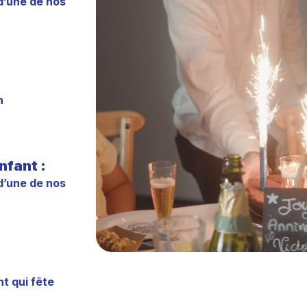
d’une de nos
n
nfant :
d’une de nos
t qui fête