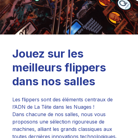
Jouez sur les
meilleurs flippers
dans nos salles
Les flippers sont des éléments centraux de
l’ADN de La Tête dans les Nuages !
Dans chacune de nos salles, nous vous
proposons une sélection rigoureuse de
machines, alliant les grands classiques aux
toutes dernières innovations technologiques.