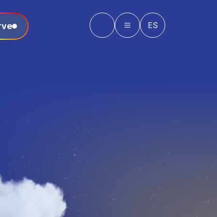
ES
rve