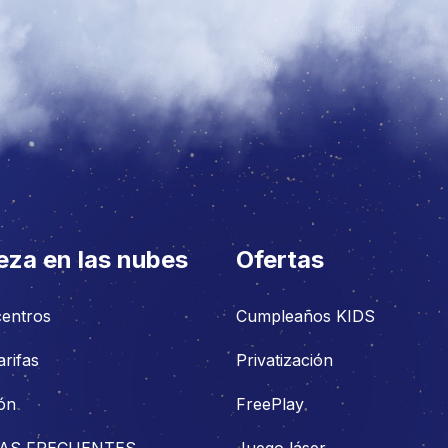
eza en las nubes
Ofertas
centros
Cumpleaños KIDS
arifas
Privatización
ón
FreePlay
AS FRECUENTES
Juego láser