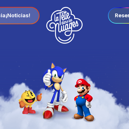
ia
¡Noticias!
Rese