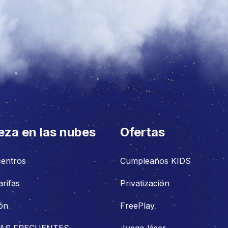
eza en las nubes
Ofertas
centros
Cumpleaños KIDS
arifas
Privatización
ón
FreePlay
AS FRECUENTES
Juego láser