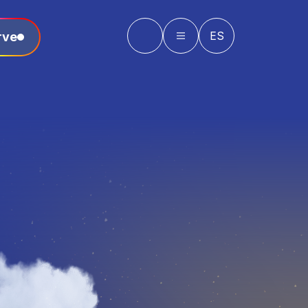
ES
rve