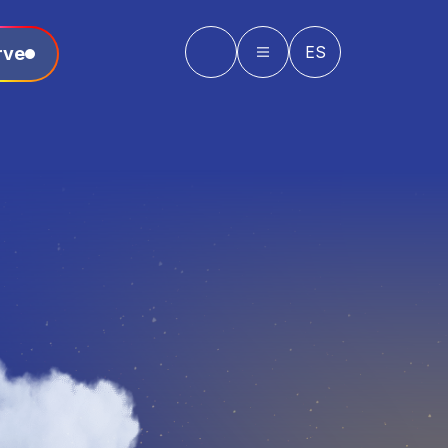
ES
rve