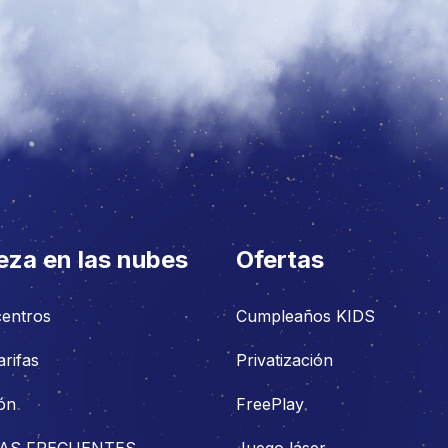
eza en las nubes
Ofertas
centros
Cumpleaños KIDS
arifas
Privatización
ón
FreePlay
AS FRECUENTES
Juego láser