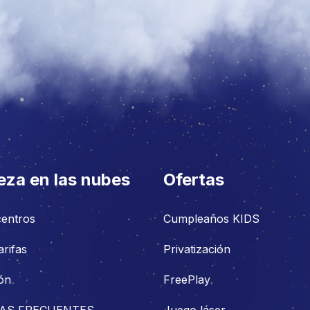
eza en las nubes
Ofertas
centros
Cumpleaños KIDS
arifas
Privatización
ón
FreePlay
AS FRECUENTES
Juego láser