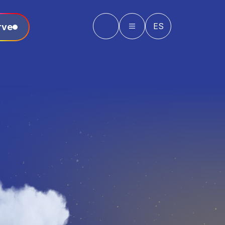
ES
rve