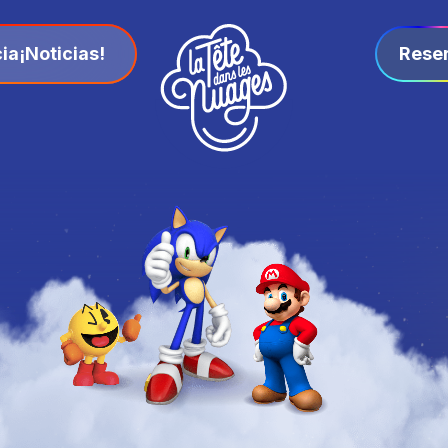
ia
¡Noticias!
Rese