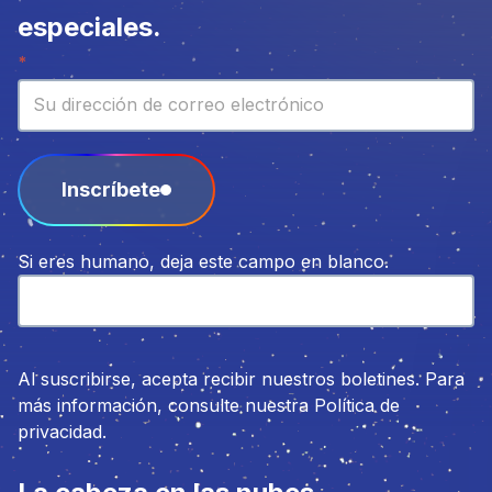
especiales.
Boletín
*
Inscríbete
Si eres humano, deja este campo en blanco.
Al suscribirse, acepta recibir nuestros boletines. Para
más información, consulte nuestra Política de
privacidad.