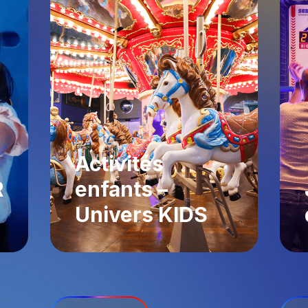
Activités
R
enfants –
Univers KIDS