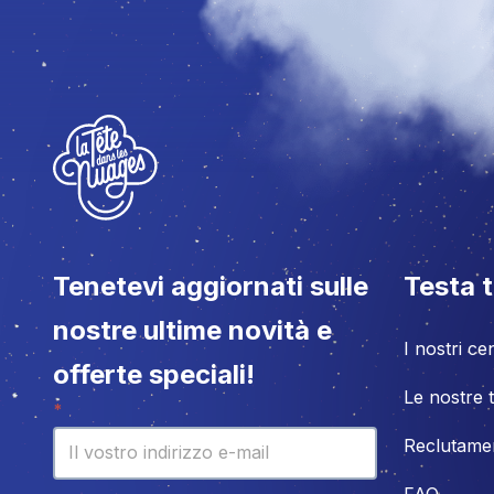
Tenetevi aggiornati sulle
Testa t
nostre ultime novità e
I nostri cen
offerte speciali!
Le nostre t
Newsletter
*
Reclutame
FAQ