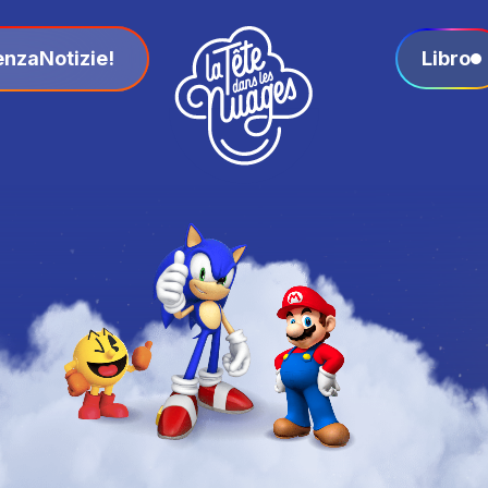
enza
Notizie!
Libro