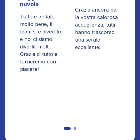
nuvola
Gén
Grazie ancora per
Tutto è andato
Vor
la vostra calorosa
molto bene, il
ring
accoglienza, tutti
team si è divertito
vost
hanno trascorso
e noi ci siamo
acco
una serata
divertiti molto.
Tutt
eccellente!
Grazie di tutto e
entu
torneremo con
dell
piacere!
i ge
diver