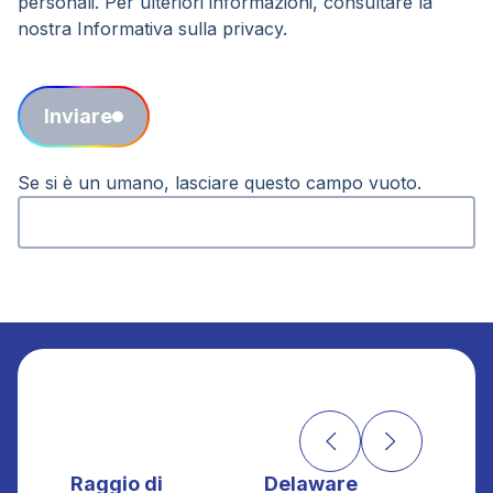
personali. Per ulteriori informazioni, consultare la
nostra Informativa sulla privacy.
Inviare
Se si è un umano, lasciare questo campo vuoto.
Raggio di
Delaware
Soc