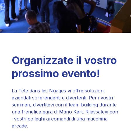
Organizzate il vostro
prossimo evento!
La Tête dans les Nuages vi offre soluzioni
aziendali sorprendenti e divertenti. Per i vostri
seminari, divertitevi con il team building durante
una frenetica gara di Mario Kart. Rilassatevi con
i vostri colleghi ai comandi di una macchina
arcade.