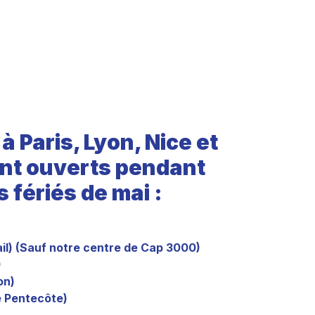
 Paris, Lyon, Nice et
ent ouverts pendant
s fériés de mai :
ail) (Sauf notre centre de Cap 3000)
)
on)
e Pentecôte)