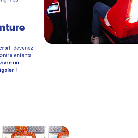
enture
ersif
, devenez
contre enfants
vivre un
goler !