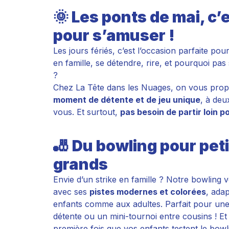
🌞 Les ponts de mai, c’e
pour s’amuser !
Les jours fériés, c’est l’occasion parfaite pou
en famille, se détendre, rire, et pourquoi pas
?
Chez
La Tête dans les Nuages
, on vous pro
moment de détente et de jeu unique
, à deu
vous. Et surtout,
pas besoin de partir loin p
🎳
Du bowling pour peti
grands
Envie d’un strike en famille ? Notre bowling 
avec ses
pistes modernes et colorées
, ada
enfants comme aux adultes. Parfait pour une
détente ou un mini-tournoi entre cousins ! Et s
première fois que vos enfants testent le bowl