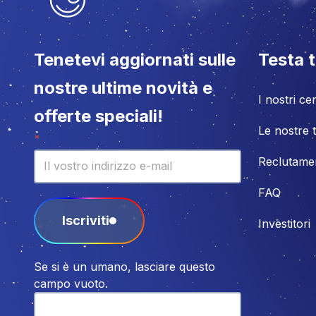
Tenetevi aggiornati sulle
Testa t
nostre ultime novità e
I nostri cen
offerte speciali!
Le nostre t
Newsletter
*
Reclutame
FAQ
Iscriviti
Investitori
Se si è un umano, lasciare questo
campo vuoto.