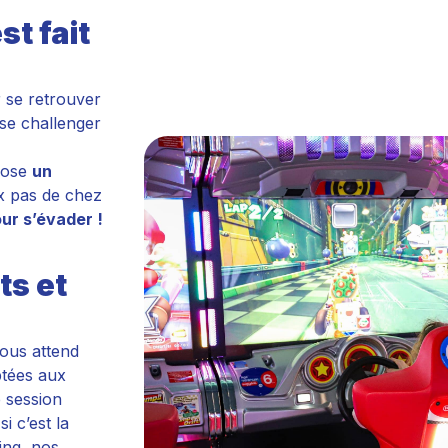
st fait
r se retrouver
 se challenger
pose
un
x pas de chez
our s’évader !
ts et
vous attend
ptées aux
 session
i c’est la
ing, nos