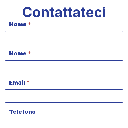
Contattateci
Nome
*
Contatto
(centro
unico
+
pagina
Nome
*
di
contatto)
Email
*
Telefono